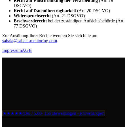
Recht auf Einschränkung der Verarbeitung
(Art. 18
DSGVO)
Recht auf Datenübertragbarkeit
(Art. 20 DSGVO)
Widerspruchsrecht
(Art. 21 DSGVO)
Beschwerderecht
bei der zuständigen Aufsichtsbehörde (Art.
77 DSGVO)
Zur Ausübung Ihrer Rechte wenden Sie sich bitte an:
sabala@sabala-mentoring.com
Impressum
AGB
★★★★★
4,96
/ 5,00
·
156
Bewertungen · ProvenExpert