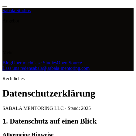
Sabala Studios
Angebot
Mehr
Blog
Über mich
Case Studies
Open Source
Lass uns reden
sabala@sabala-mentoring.com
Rechtliches
Datenschutzerklärung
SABALA MENTORING LLC · Stand: 2025
1. Datenschutz auf einen Blick
Allgemeine Hinweise